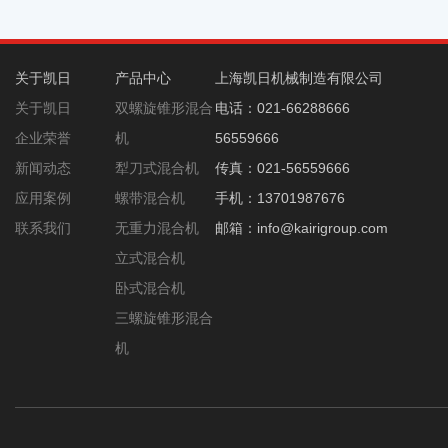
关于凯日
产品中心
上海凯日机械制造有限公司
关于凯日
双螺旋锥形混合
电话：021-66288666
企业荣誉
机
56559666
新闻动态
犁刀式混合机
传真：021-56559666
应用案例
螺带混合机
手机：13701987676
联系我们
无重力混合机
邮箱：info@kairigroup.com
立式混合机
卧式混合机
三螺旋锥形混合
机