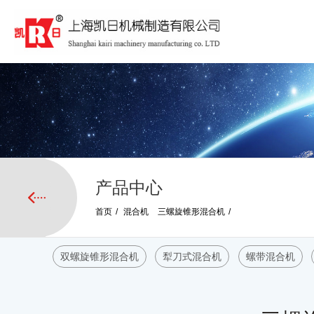
产品中心
首页
/
混合机
三螺旋锥形混合机
/
双螺旋锥形混合机
犁刀式混合机
螺带混合机