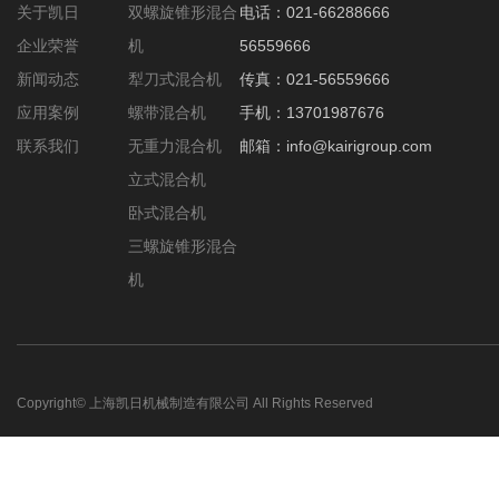
关于凯日
双螺旋锥形混合
电话：021-66288666
企业荣誉
机
56559666
新闻动态
犁刀式混合机
传真：021-56559666
应用案例
螺带混合机
手机：13701987676
联系我们
无重力混合机
邮箱：info@kairigroup.com
立式混合机
卧式混合机
三螺旋锥形混合
机
Copyright© 上海凯日机械制造有限公司 All Rights Reserved